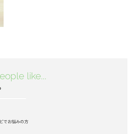
eople like...
め
どでお悩みの方