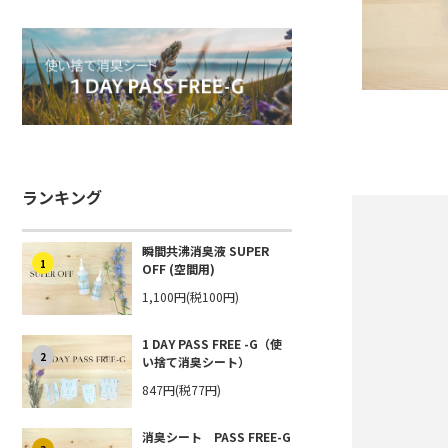
ランキング
瞬間共沸消臭液 SUPER
1
OFF (空間用)
1,100円(税100円)
1 DAY PASS FREE -G（使
2
い捨て消臭シート）
847円(税77円)
消臭シート PASS FREE-G