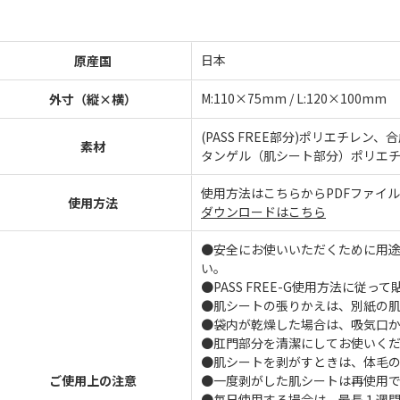
日本
原産国
M:110×75mm / L:120×100mm
外寸（縦×横）
(PASS FREE部分)ポリエチレ
素材
タンゲル（肌シート部分）ポリエチ
使用方法はこちらからPDFファイ
使用方法
ダウンロードはこちら
●安全にお使いいただくために用
い。
●PASS FREE-G使用方法に従っ
●肌シートの張りかえは、別紙の
●袋内が乾燥した場合は、吸気口か
●肛門部分を清潔にしてお使いく
●肌シートを剥がすときは、体毛
ご使用上の注意
●一度剥がした肌シートは再使用
●毎日使用する場合は、最長１週